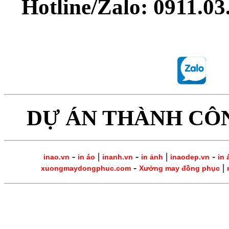
Hotline/Zalo: 0911.0
DỰ ÁN THÀNH CÔ
-
|
-
|
-
inao.vn
in áo
inanh.vn
in ảnh
inaodep.vn
in 
-
|
xuongmaydongphuc.com
Xưởng may đồng phục